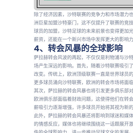
除了经济因素，沙特联赛的竞争力和市场潜力
洲巨星加盟沙特豪门，这不仅提升了联赛的竞
球员的加盟，沙特足球的未来前景也变得更加
薪资，还能在一个新兴市场中发挥更大的影响
4、转会风暴的全球影响
萨拉赫转会风波的再起，不仅仅是利物浦与沙
场产生深远的影响。首先，随着沙特联赛吸引
改变。传统上，欧洲顶级联赛一直是世界球员
更多球员涌向沙特联赛，欧洲的转会市场将面
其次，萨拉赫的转会风暴也将引发更多俱乐部
欧洲俱乐部面临着财政问题，这使得他们在转
薪吸引力逐渐增强，许多球员开始将其视为新
此外，萨拉赫的转会风暴还将影响到球迷和媒
的情感反应，媒体也将继续围绕这一话题展开
件的全球影响力，进一步推动足球文化的发展