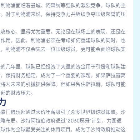
，利物浦面临着曼城、阿森纳等强队的激烈竞争。球队的主
势。对于利物浦来说，保持竞争力并继续争夺顶级荣誉的压
进攻核心，显得尤为重要。无论是在球场上的表现，还是在
的作用。因此，利物浦必须在考虑如何重建球队的同时，也
队，利物浦不仅会失去一位顶级球员，更可能会面临球队实
去的几年里，球队已经投资了大量的资金用于引援和球队建
时，保持财务稳定，成为了一个重要的课题。如果萨拉赫离
金将为未来的引援提供保障。但如果留住萨拉赫，球队可能
乐部的财政压力。
力
特豪门俱乐部通过天价年薪吸引了众多世界级球员加盟。沙
布局。沙特阿拉伯政府通过"2030愿景"计划，力图通
足球作为全球最受关注的体育项目，成为了沙特政府推动这