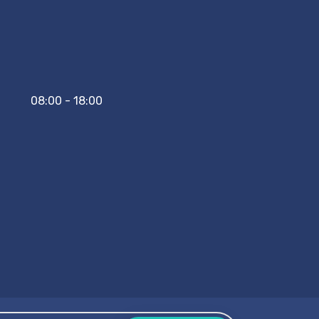
08:00 - 18:00