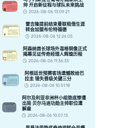
帅 开启新征程与球队未来挑战
2026-08-06 13:09:21
雷吉隆提前结束曼联租借生涯
转会加盟布伦特福德
2026-08-06 12:26:05
阿森纳酋长球场外温格铜像正式
揭幕见证传奇经理人辉煌历程
2026-08-06 11:36:35
阿根廷世预赛客场遗憾败给巴
拉圭 错失晋级关键三分
2026-08-06 10:51:18
阿尔及利亚非洲杯小组垫底惨遭
出局 贝尔马迪功勋主帅职位遭
解雇
2026-08-06 10:07:13
里昂法甲垫底奇迹逆转全员爆