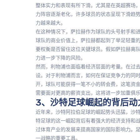
整体实力和表现有所下滑。尤其是在英超赛场
力阵容逐渐老化，许多球员的状态呈现下滑趋
力越来越大。
在这种情况下，萨拉赫作为球队的头号射手和
球队的商业价值上，萨拉赫都起到了举足轻重
要权衡是否留住这位关键球员。假如萨拉赫离
力进一步下降的风险。
然而，利物浦也面临着经济层面的考量。在过
设。对于利物浦而言，如何在保证竞争力的同
开，球队可能获得一笔不小的转会费，这笔资
需要面对更高的薪资支出，这将进一步加重俱
3、沙特足球崛起的背后动
近年来，沙特阿拉伯足球的崛起势头迅猛，沙
特足球的这一崛起背后有着强大的经济支持和战略
过体育产业的发展来提高国家的国际影响力。
一战略的重要工具。