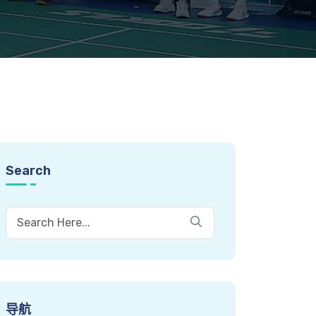
Search
导航