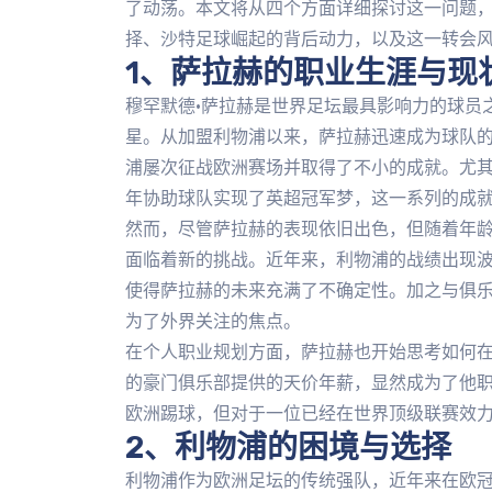
了动荡。本文将从四个方面详细探讨这一问题
择、沙特足球崛起的背后动力，以及这一转会
1、萨拉赫的职业生涯与现
穆罕默德·萨拉赫是世界足坛最具影响力的球员
星。从加盟利物浦以来，萨拉赫迅速成为球队
浦屡次征战欧洲赛场并取得了不小的成就。尤其是
年协助球队实现了英超冠军梦，这一系列的成
然而，尽管萨拉赫的表现依旧出色，但随着年
面临着新的挑战。近年来，利物浦的战绩出现
使得萨拉赫的未来充满了不确定性。加之与俱
为了外界关注的焦点。
在个人职业规划方面，萨拉赫也开始思考如何
的豪门俱乐部提供的天价年薪，显然成为了他
欧洲踢球，但对于一位已经在世界顶级联赛效
2、利物浦的困境与选择
利物浦作为欧洲足坛的传统强队，近年来在欧