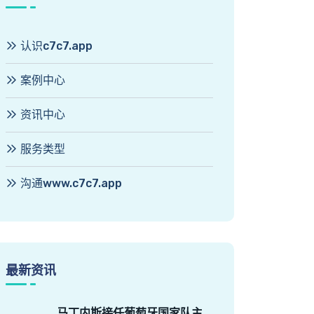
认识c7c7.app
案例中心
资讯中心
服务类型
沟通www.c7c7.app
最新资讯
马丁内斯接任葡萄牙国家队主