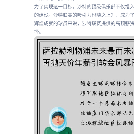
为了实现这一目标，沙特的顶级俱乐部不仅投
的建设。沙特联赛的吸引力也随之上升，成为
辉煌成就的球员来说，沙特联赛提供的高额薪
择。