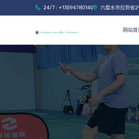
24/7 : +13594780140
六盘水市拉到省2
网站首