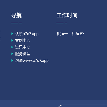
导航
工作时间
型
认识c7c7.app
礼拜一 - 礼拜五:
沉
案例中心
。
资讯中心
服务类型
沟通www.c7c7.app