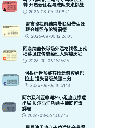
帅 开启新征程与球队未来挑战
2026-08-06 13:09:21
雷吉隆提前结束曼联租借生涯
转会加盟布伦特福德
2026-08-06 12:26:05
阿森纳酋长球场外温格铜像正式
揭幕见证传奇经理人辉煌历程
2026-08-06 11:36:35
阿根廷世预赛客场遗憾败给巴
拉圭 错失晋级关键三分
2026-08-06 10:51:18
阿尔及利亚非洲杯小组垫底惨遭
出局 贝尔马迪功勋主帅职位遭
解雇
2026-08-06 10:07:13
里昂法甲垫底奇迹逆转全员爆