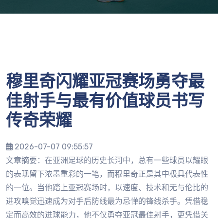
穆里奇闪耀亚冠赛场勇夺最
佳射手与最有价值球员书写
传奇荣耀
2026-07-07 09:55:57
文章摘要：在亚洲足球的历史长河中，总有一些球员以耀眼
的表现留下浓墨重彩的一笔，而穆里奇正是其中极具代表性
的一位。当他踏上亚冠赛场时，以速度、技术和无与伦比的
进攻嗅觉迅速成为对手后防线最为忌惮的锋线杀手。凭借稳
定而高效的进球能力，他不仅勇夺亚冠最佳射手，更凭借关