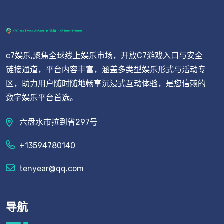
c7娱乐,聚焦全球线上娱乐市场，开放C7游戏入口与安全
链接通道，平台内容丰富，涵盖多类型娱乐形式与活动专
区，助力用户随时随地畅享沉浸式互动体验，是您信赖的
数字娱乐平台首选。
六盘水市拉到省297号
+13594780140
tenyear@qq.com
导航