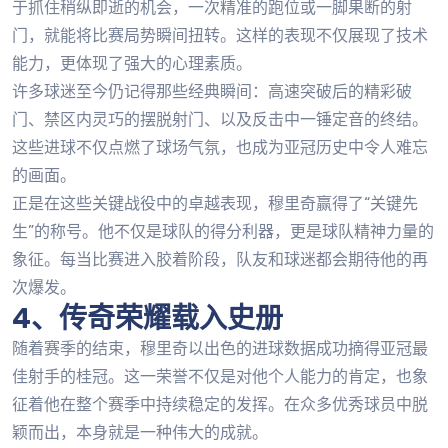
于抓住稍纵即逝的机会，一次精准的跑位或一脚果断的射
门，就能将比赛局势瞬间扭转。这样的表现不仅展现了技术
能力，更体现了强大的心理素质。
许多球迷至今仍记得那些经典瞬间：高速突破后的精彩破
门、禁区内灵巧的摆脱射门、以及反击中一锤定音的终结。
这些进球不仅点燃了球场气氛，也成为亚冠历史中令人难忘
的画面。
正是在这些关键战役中的卓越表现，穆里奇赢得了“关键先
生”的称号。他不仅是球队的得分利器，更是球队精神力量的
象征。每当比赛进入胶着阶段，队友和球迷都会期待他的再
次爆发。
4、传奇荣耀载入史册
随着赛季的结束，穆里奇以出色的进球数据成功摘得亚冠最
佳射手的桂冠。这一荣誉不仅是对他个人能力的肯定，也象
征着他在整个赛季中持续稳定的发挥。在众多优秀球员中脱
颖而出，本身就是一种伟大的成就。