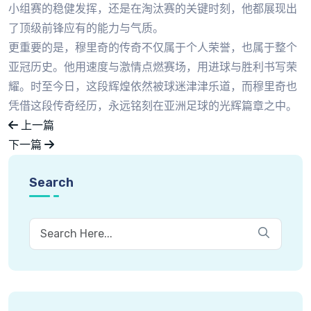
小组赛的稳健发挥，还是在淘汰赛的关键时刻，他都展现出
了顶级前锋应有的能力与气质。
更重要的是，穆里奇的传奇不仅属于个人荣誉，也属于整个
亚冠历史。他用速度与激情点燃赛场，用进球与胜利书写荣
耀。时至今日，这段辉煌依然被球迷津津乐道，而穆里奇也
凭借这段传奇经历，永远铭刻在亚洲足球的光辉篇章之中。
上一篇
下一篇
Search