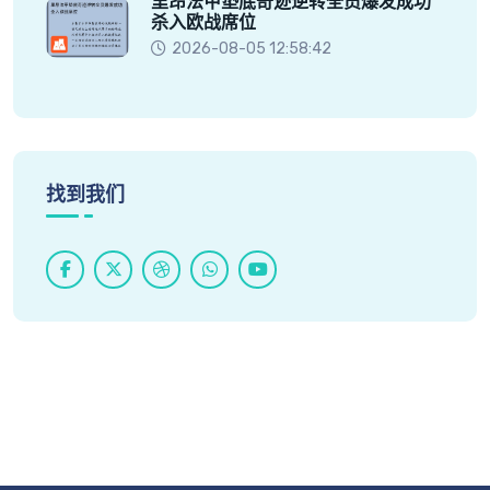
里昂法甲垫底奇迹逆转全员爆发成功
杀入欧战席位
2026-08-05 12:58:42
找到我们