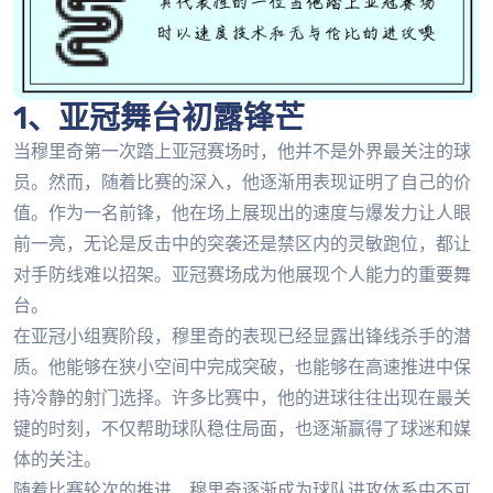
1、亚冠舞台初露锋芒
当穆里奇第一次踏上亚冠赛场时，他并不是外界最关注的球
员。然而，随着比赛的深入，他逐渐用表现证明了自己的价
值。作为一名前锋，他在场上展现出的速度与爆发力让人眼
前一亮，无论是反击中的突袭还是禁区内的灵敏跑位，都让
对手防线难以招架。亚冠赛场成为他展现个人能力的重要舞
台。
在亚冠小组赛阶段，穆里奇的表现已经显露出锋线杀手的潜
质。他能够在狭小空间中完成突破，也能够在高速推进中保
持冷静的射门选择。许多比赛中，他的进球往往出现在最关
键的时刻，不仅帮助球队稳住局面，也逐渐赢得了球迷和媒
体的关注。
随着比赛轮次的推进，穆里奇逐渐成为球队进攻体系中不可