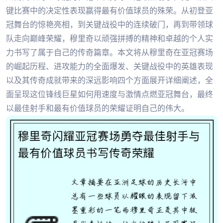
键比赛中的决定性表现赢得最有价值球员的殊荣。从初登亚
冠舞台的惊艳亮相，到关键战役中的连续破门，再到带领球
队走向巅峰荣耀，穆里奇以顽强拼搏的精神和卓越的个人实
力书写了属于自己的传奇篇章。本文将从穆里奇在亚冠赛场
的崛起历程、进攻能力的全面爆发、关键战役中的英雄表现
以及其传奇成就带来的深远影响四个方面展开详细阐述，全
面呈现这位锋线巨星如何用速度与激情点燃亚冠舞台，最终
以最佳射手和最有价值球员的荣耀证明自己的伟大。