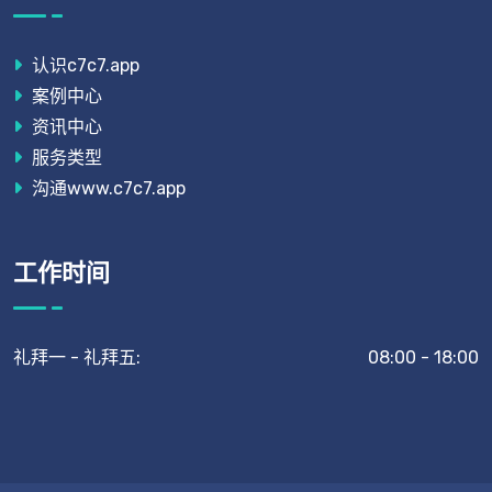
认识c7c7.app
案例中心
资讯中心
服务类型
沟通www.c7c7.app
工作时间
礼拜一 - 礼拜五:
08:00 - 18:00