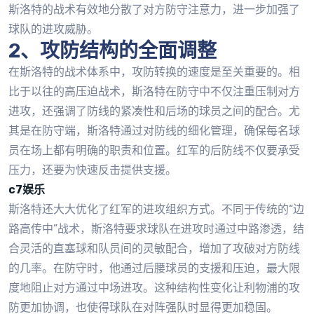
斯洛特的战术有效地分散了对方防守注意力，进一步加强了
球队的进攻威胁。
2、攻防结构的全面调整
在斯洛特的战术体系中，攻防转换的速度是至关重要的。相
比于以往的高压迫战术，斯洛特在防守中不仅注重压制对方
进攻，还强调了防线的紧凑性和后场的球员之间的配合。尤
其是在防守端，斯洛特通过对防线的细化管理，确保每名球
员在场上都有明确的职责和位置。红军的后防线不仅要承受
压力，还要为快速反击提供支援。
c7娱乐
斯洛特还大大优化了红军的进攻组织方式。不同于传统的“边
路高传中”战术，斯洛特要求球队在进攻时通过中路渗透，结
合灵活的直塞球和队员间的灵敏配合，增加了攻破对方防线
的几率。在防守时，他通过后腰球员的支援和压迫，最大限
度地阻止对方通过中场进攻。这种结构性变化让利物浦的攻
防更加协调，也使得球队在对阵强队时显得更加稳固。