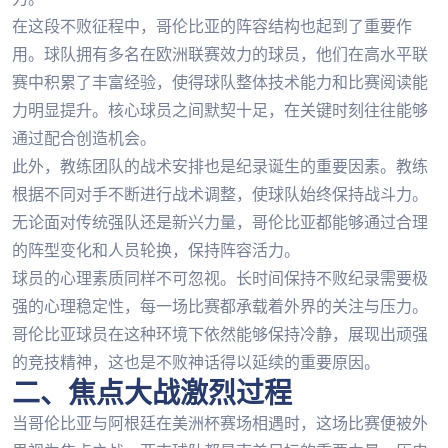
在这段不败征程中，哥伦比亚的阵容结构也起到了重要作
用。球队拥有多名在欧洲联赛效力的球员，他们在高水平联
赛中积累了丰富经验，使得球队整体技术能力和比赛阅读能
力明显提升。核心球员之间默契十足，在关键时刻往往能够
通过配合创造机会。
此外，教练团队的战术安排也是纪录诞生的重要因素。教练
根据不同对手不断进行战术调整，使球队始终保持战斗力。
无论面对传统强队还是新兴力量，哥伦比亚都能够通过合理
的阵型变化和人员轮换，保持阵容活力。
球员的心理素质同样不可忽视。长时间保持不败纪录需要极
强的心理稳定性，每一场比赛都承载着外界的关注与压力。
哥伦比亚球员在这种环境下依然能够保持冷静，展现出顽强
的竞技精神，这也是不败神话得以延续的重要原因。
二、焦点大战激烈过程
当哥伦比亚与阿根廷在美洲杯赛场相遇时，这场比赛便被外