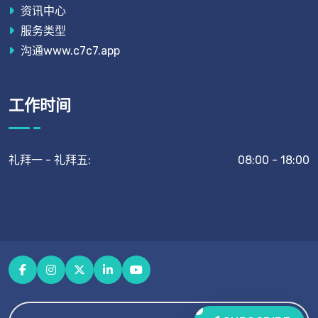
资讯中心
服务类型
沟通www.c7c7.app
工作时间
礼拜一 - 礼拜五:
08:00 - 18:00