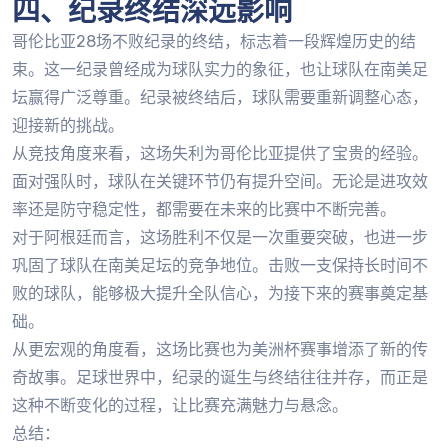
四、纪录终结深远影响
哥伦比亚28场不败纪录的终结，标志着一段辉煌历史的结
束。这一纪录曾经成为球队实力的象征，也让球队在南美足
坛赢得广泛尊重。纪录被终结后，球队需要重新调整心态，
迎接新的挑战。
从竞技角度来看，这场失利为哥伦比亚提供了宝贵的经验。
面对强队时，球队在关键环节仍有提升空间。无论是进攻效
率还是防守稳定性，都需要在未来的比赛中不断完善。
对于阿根廷而言，这场胜利不仅是一次重要突破，也进一步
巩固了球队在南美足坛的竞争地位。击败一支保持长时间不
败的球队，能够极大提升全队信心，为接下来的赛事奠定基
础。
从更宏观的角度看，这场比赛也为美洲杯赛事增添了新的传
奇故事。足球世界中，纪录的诞生与终结往往并存，而正是
这种不断变化的过程，让比赛充满魅力与悬念。
总结：