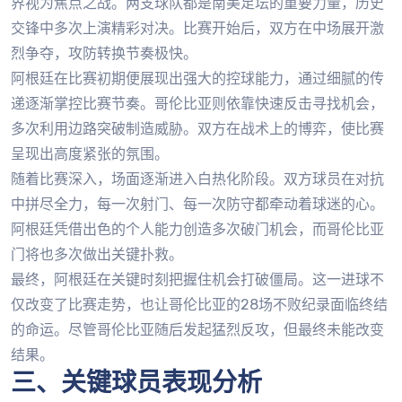
界视为焦点之战。两支球队都是南美足坛的重要力量，历史
交锋中多次上演精彩对决。比赛开始后，双方在中场展开激
烈争夺，攻防转换节奏极快。
阿根廷在比赛初期便展现出强大的控球能力，通过细腻的传
递逐渐掌控比赛节奏。哥伦比亚则依靠快速反击寻找机会，
多次利用边路突破制造威胁。双方在战术上的博弈，使比赛
呈现出高度紧张的氛围。
随着比赛深入，场面逐渐进入白热化阶段。双方球员在对抗
中拼尽全力，每一次射门、每一次防守都牵动着球迷的心。
阿根廷凭借出色的个人能力创造多次破门机会，而哥伦比亚
门将也多次做出关键扑救。
最终，阿根廷在关键时刻把握住机会打破僵局。这一进球不
仅改变了比赛走势，也让哥伦比亚的28场不败纪录面临终结
的命运。尽管哥伦比亚随后发起猛烈反攻，但最终未能改变
结果。
三、关键球员表现分析