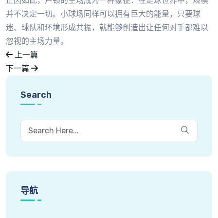
正因如此，卢顿的主场成为一种象征：在足球世界中，规模
并不决定一切。小球场同样可以拥有巨大的能量，只要球
迷、球队和环境形成共振，就能够创造出让任何对手都难以
忽视的主场力量。
上一篇
下一篇
Search
导航