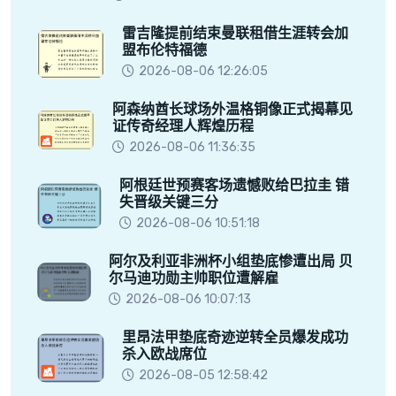
雷吉隆提前结束曼联租借生涯转会加
盟布伦特福德
2026-08-06 12:26:05
阿森纳酋长球场外温格铜像正式揭幕见
证传奇经理人辉煌历程
2026-08-06 11:36:35
阿根廷世预赛客场遗憾败给巴拉圭 错
失晋级关键三分
2026-08-06 10:51:18
阿尔及利亚非洲杯小组垫底惨遭出局 贝
尔马迪功勋主帅职位遭解雇
2026-08-06 10:07:13
里昂法甲垫底奇迹逆转全员爆发成功
杀入欧战席位
2026-08-05 12:58:42