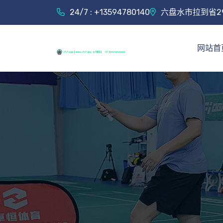
24/7 : +13594780140
六盘水市拉到省2
网站首