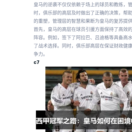
皇马的逆袭不仅仅依赖于场上的球员和教练，
时，俱乐部的高层及时做出了正确的决策，帮
的重塑，管理层的智慧和果断为皇马的复苏提
首先，皇马的高层在球员引援方面保持了高效
阵容。例如，签下了阿拉巴、吕迪格等具备高
了战术选择。同时，俱乐部高层在保证财政健
争力。
c7