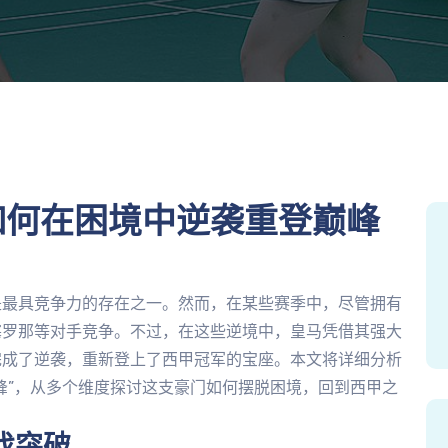
如何在困境中逆袭重登巅峰
是最具竞争力的存在之一。然而，在某些赛季中，尽管拥有
塞罗那等对手竞争。不过，在这些逆境中，皇马凭借其强大
完成了逆袭，重新登上了西甲冠军的宝座。本文将详细分析
峰”，从多个维度探讨这支豪门如何摆脱困境，回到西甲之
找突破