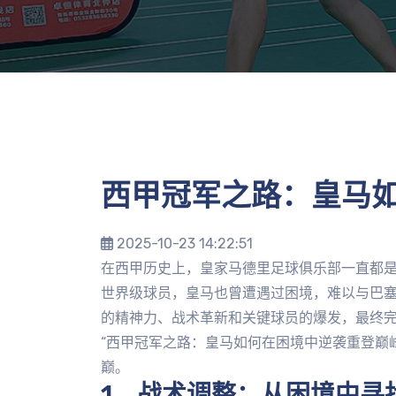
西甲冠军之路：皇马
2025-10-23 14:22:51
在西甲历史上，皇家马德里足球俱乐部一直都
世界级球员，皇马也曾遭遇过困境，难以与巴
的精神力、战术革新和关键球员的爆发，最终
“西甲冠军之路：皇马如何在困境中逆袭重登巅
巅。
1、战术调整：从困境中寻