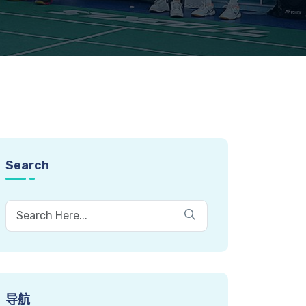
Search
导航