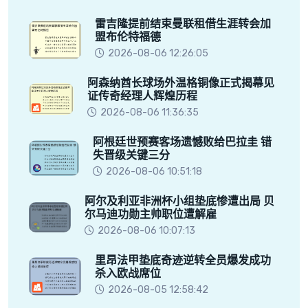
雷吉隆提前结束曼联租借生涯转会加
盟布伦特福德
2026-08-06 12:26:05
阿森纳酋长球场外温格铜像正式揭幕见
证传奇经理人辉煌历程
2026-08-06 11:36:35
阿根廷世预赛客场遗憾败给巴拉圭 错
失晋级关键三分
2026-08-06 10:51:18
阿尔及利亚非洲杯小组垫底惨遭出局 贝
尔马迪功勋主帅职位遭解雇
2026-08-06 10:07:13
里昂法甲垫底奇迹逆转全员爆发成功
杀入欧战席位
2026-08-05 12:58:42