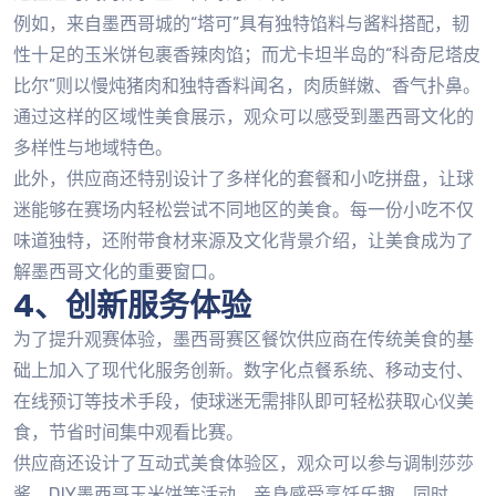
例如，来自墨西哥城的“塔可”具有独特馅料与酱料搭配，韧
性十足的玉米饼包裹香辣肉馅；而尤卡坦半岛的“科奇尼塔皮
比尔”则以慢炖猪肉和独特香料闻名，肉质鲜嫩、香气扑鼻。
通过这样的区域性美食展示，观众可以感受到墨西哥文化的
多样性与地域特色。
此外，供应商还特别设计了多样化的套餐和小吃拼盘，让球
迷能够在赛场内轻松尝试不同地区的美食。每一份小吃不仅
味道独特，还附带食材来源及文化背景介绍，让美食成为了
解墨西哥文化的重要窗口。
4、创新服务体验
为了提升观赛体验，墨西哥赛区餐饮供应商在传统美食的基
础上加入了现代化服务创新。数字化点餐系统、移动支付、
在线预订等技术手段，使球迷无需排队即可轻松获取心仪美
食，节省时间集中观看比赛。
供应商还设计了互动式美食体验区，观众可以参与调制莎莎
酱、DIY墨西哥玉米饼等活动，亲身感受烹饪乐趣。同时，