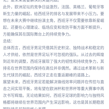
化，是未来需要解决的关键问题。
此外，欧洲足坛的竞争日益激烈，法国、英格兰、葡萄牙等
新生力量的崛起，给西班牙的排名与发展带来不小压力。要
想在未来大赛中继续扮演主角，西班牙不仅需要依靠新星崛
起，还要在心理建设、临场应变和攻防平衡方面不断提升，
方能确保其在国际舞台上的持续竞争力。
总结：
总体而言，西班牙男足凭借其历史积淀、独特战术和稳定的
人才供给，依然是世界足坛不可忽视的强队。从过去的辉煌
到近年的调整，西班牙展现了强大的韧性和持续竞争力，其
排名在世界范围内保持在高位并非偶然。通过战术革新与新
生代球员的崛起，西班牙正走在重返巅峰的道路上。
展望未来，西班牙男足若能解决锋线效率问题并在传控与直
击之间实现平衡，将有望在欧洲杯和世界杯等重大赛事中再
次书写辉煌。无论结果如何，西班牙足球的影响力与独特风
格都将继续在世界范围内产生深远影响，这也是其长期稳居