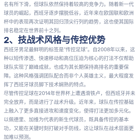
名有所下滑，但球队依然保持着较高的竞争力。随着新一代
球员的崛起，西班牙逐步摆脱低谷，近年来在欧国联和欧洲
杯中的表现再次证明其回归顶尖行列的趋势，这也使其国际
排名稳定在世界前十之列。
2、技战术风格与传控优势
西班牙男足最鲜明的标签是“传控足球”。自2008年以来，这
种以短传渗透、快速移动和高位压迫为核心的打法不仅帮助
球队实现了巅峰成就，也成为其长期保持高排名的重要保
障。这种风格强调团队配合而非个人英雄主义，最大程度发
挥了西班牙球员脚下技术娴熟的特点。
尽管传控足球在2014年世界杯上遭遇滑铁卢，但西班牙并未
完全放弃，而是进行了战术升级。近年来，球队在传控基础
上融入了更多直接进攻和速度变化，使得打法更加多元化。
以佩德里、加维为代表的新生代球员，既具备传控的基本
功，又能在关键时刻打破对手防线，这让球队在战术层面更
加难以预测。