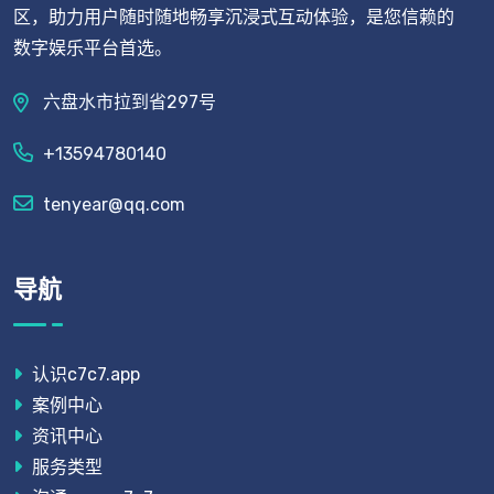
区，助力用户随时随地畅享沉浸式互动体验，是您信赖的
数字娱乐平台首选。
六盘水市拉到省297号
+13594780140
tenyear@qq.com
导航
认识c7c7.app
案例中心
资讯中心
服务类型