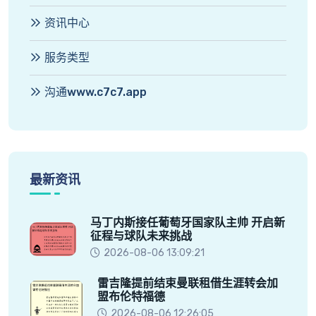
资讯中心
服务类型
沟通www.c7c7.app
最新资讯
马丁内斯接任葡萄牙国家队主帅 开启新
征程与球队未来挑战
2026-08-06 13:09:21
雷吉隆提前结束曼联租借生涯转会加
盟布伦特福德
2026-08-06 12:26:05