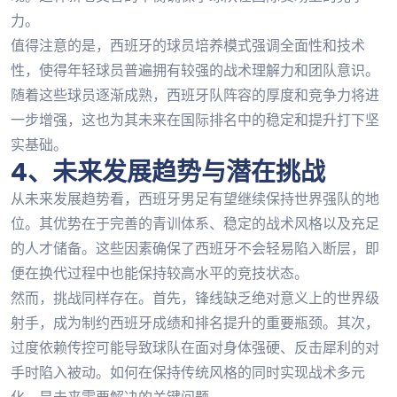
力。
值得注意的是，西班牙的球员培养模式强调全面性和技术
性，使得年轻球员普遍拥有较强的战术理解力和团队意识。
随着这些球员逐渐成熟，西班牙队阵容的厚度和竞争力将进
一步增强，这也为其未来在国际排名中的稳定和提升打下坚
实基础。
4、未来发展趋势与潜在挑战
从未来发展趋势看，西班牙男足有望继续保持世界强队的地
位。其优势在于完善的青训体系、稳定的战术风格以及充足
的人才储备。这些因素确保了西班牙不会轻易陷入断层，即
便在换代过程中也能保持较高水平的竞技状态。
然而，挑战同样存在。首先，锋线缺乏绝对意义上的世界级
射手，成为制约西班牙成绩和排名提升的重要瓶颈。其次，
过度依赖传控可能导致球队在面对身体强硬、反击犀利的对
手时陷入被动。如何在保持传统风格的同时实现战术多元