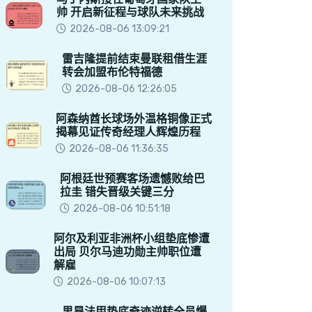
帅 开启新征程与球队未来挑战
2026-08-06 13:09:21
雷吉隆提前结束曼联租借生涯
转会加盟布伦特福德
2026-08-06 12:26:05
阿森纳酋长球场外温格铜像正式
揭幕见证传奇经理人辉煌历程
2026-08-06 11:36:35
阿根廷世预赛客场遗憾败给巴
拉圭 错失晋级关键三分
2026-08-06 10:51:18
阿尔及利亚非洲杯小组垫底惨遭
出局 贝尔马迪功勋主帅职位遭
解雇
2026-08-06 10:07:13
里昂法甲垫底奇迹逆转全员爆