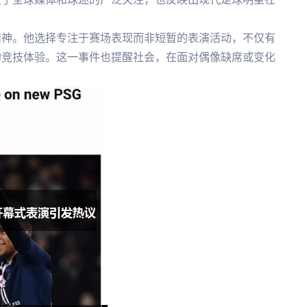
精神。他选择专注于赛场表现而非短暂的表演活动，不仅有
的竞技体验。这一事件也提醒社会，在面对偶像缺席或变化