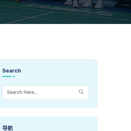
Search
导航