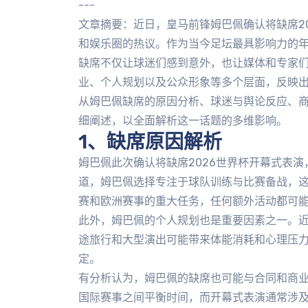
---
文章摘要：近日，皇马前锋姆巴佩确认将缺席2
和娱乐圈的热议。作为当今足坛最具影响力的
缺席不仅让球迷们感到意外，也让媒体和专家
业、个人规划以及公众形象等多个层面，反映
从姆巴佩缺席的原因分析、球迷与舆论反应、
细阐述，以全面解析这一话题的多维影响。
1、缺席原因解析
姆巴佩此次确认将缺席2026世界杯开幕式表
道，姆巴佩选择专注于球队训练与比赛备战，
赛和欧洲赛事的重大任务，任何额外活动都可
此外，姆巴佩的个人规划也是重要因素之一。
途旅行和大型演出可能带来体能消耗和心理压
定。
有分析认为，姆巴佩的缺席也可能与合同和商
国际赛事之间平衡时间，而开幕式表演通常涉