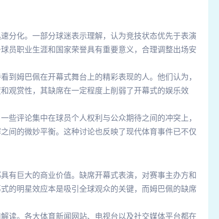
迅速分化。一部分球迷表示理解，认为竞技状态优先于表演
于球员职业生涯和国家荣誉具有重要意义，合理调整出场安
待看到姆巴佩在开幕式舞台上的精彩表现的人。他们认为，
度和观赏性，其缺席在一定程度上削弱了开幕式的娱乐效
。一些评论集中在球员个人权利与公众期待之间的冲突上，
解之间的微妙平衡。这种讨论也反映了现代体育事件已不仅
都具有巨大的商业价值。缺席开幕式表演，对赛事主办方和
幕式的明星效应本是吸引全球观众的关键，而姆巴佩的缺席
和解读。各大体育新闻网站、电视台以及社交媒体平台都在