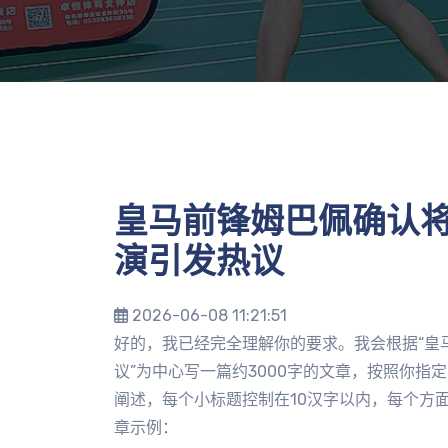
皇马前锋姆巴佩确认将
演引发热议
2026-06-08 11:21:51
好的，我已经完全理解你的要求。我会根据“皇
议”为中心写一篇约3000字的文章，按照你指
阐述，每个小标题控制在10汉字以内，每个方
章示例：