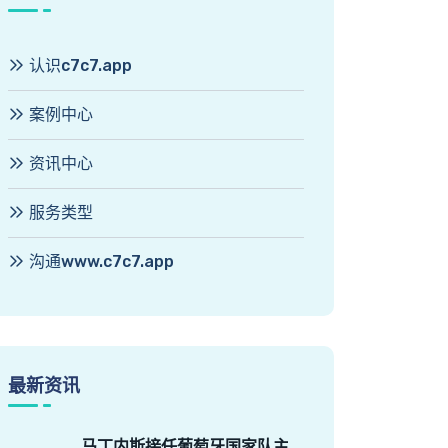
认识c7c7.app
案例中心
资讯中心
服务类型
沟通www.c7c7.app
最新资讯
马丁内斯接任葡萄牙国家队主