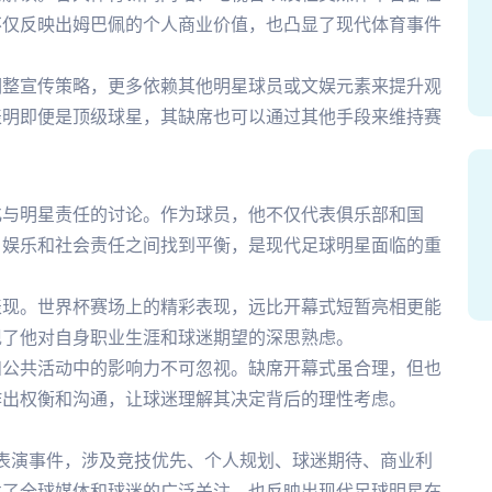
不仅反映出姆巴佩的个人商业价值，也凸显了现代体育事件
调整宣传策略，更多依赖其他明星球员或文娱元素来提升观
表明即便是顶级球星，其缺席也可以通过其他手段来维持赛
化与明星责任的讨论。作为球员，他不仅代表俱乐部和国
、娱乐和社会责任之间找到平衡，是现代足球明星面临的重
表现。世界杯赛场上的精彩表现，远比开幕式短暂亮相更能
现了他对自身职业生涯和球迷期望的深思熟虑。
和公共活动中的影响力不可忽视。缺席开幕式虽合理，但也
作出权衡和沟通，让球迷理解其决定背后的理性考虑。
式表演事件，涉及竞技优先、个人规划、球迷期待、商业利
发了全球媒体和球迷的广泛关注，也反映出现代足球明星在