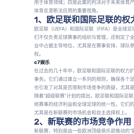
用于体育领域；四是此案的判决对于未来体育
体育反垄断法应用的重要视角。
1、欧足联和国际足联的权
欧足联（UEFA）和国际足联（FIFA）是全
们不仅负责足球赛事的组织与管理，还制定了
业中占据主导地位，尤其是在赛事安排、球队
权。
c7娱乐
在过去的几十年中，欧足联和国际足联的权力
事务。它们通过建立一系列的规则，确保各个
也引发了对其是否限制市场竞争的质疑，尤其
随着“超级联赛”计划的提出，欧足联和国际足
统赛事的经济利益和全球足球的统一性。它们
尤其是在新联赛的市场机会和自主选择权上。
2、新联赛的市场竞争作用
新联赛，特别是由一些欧洲顶级俱乐部推动的“欧洲