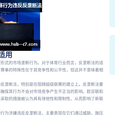
适用
何形式的市场垄断行为。对于体育行业而言，反垄断法的适
育赛事的特殊性在于其竞争性和公平性，但这并不意味着相
的反垄断法，特别是在阻碍超级联赛的建立上。反垄断法要
须确保其行为不会对市场竞争产生不正当的影响。欧足联和
其采取的措施被认为具有排他性和限制性，从而影响了新联
的行为涉嫌违反反垄断法，主要表现在它们通过威胁、施压