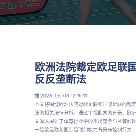
欧洲法院裁定欧足联
反反垄断法
2026-06-06 12:15:11
本文将围绕欧洲法院对欧足联和国际足联的裁
法的相关法律分析。通过审视此案的背景、欧
文深入探讨了体育行业中的市场竞争与监管问
一是欧足联和国际足联的权力背景与控制行为