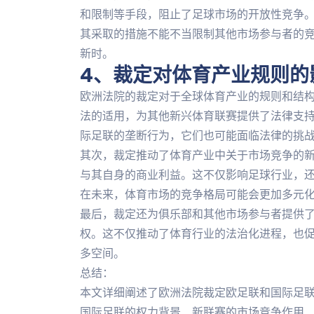
和限制等手段，阻止了足球市场的开放性竞争
其采取的措施不能不当限制其他市场参与者的
新时。
4、裁定对体育产业规则的
欧洲法院的裁定对于全球体育产业的规则和结
法的适用，为其他新兴体育联赛提供了法律支
际足联的垄断行为，它们也可能面临法律的挑
其次，裁定推动了体育产业中关于市场竞争的
与其自身的商业利益。这不仅影响足球行业，
在未来，体育市场的竞争格局可能会更加多元
最后，裁定还为俱乐部和其他市场参与者提供
权。这不仅推动了体育行业的法治化进程，也
多空间。
总结：
本文详细阐述了欧洲法院裁定欧足联和国际足
国际足联的权力背景、新联赛的市场竞争作用