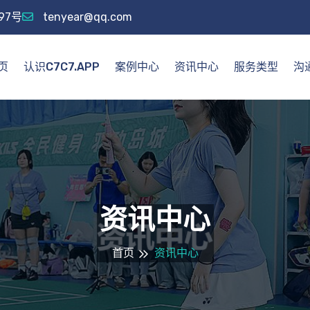
97号
tenyear@qq.com
页
认识C7C7.APP
案例中心
资讯中心
服务类型
沟通
资讯中心
首页
资讯中心