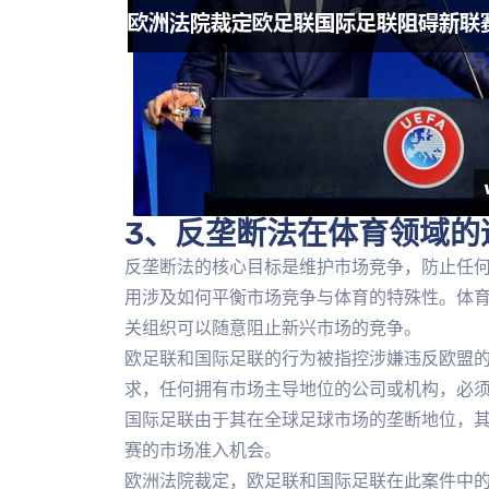
3、反垄断法在体育领域的
反垄断法的核心目标是维护市场竞争，防止任
用涉及如何平衡市场竞争与体育的特殊性。体
关组织可以随意阻止新兴市场的竞争。
欧足联和国际足联的行为被指控涉嫌违反欧盟
求，任何拥有市场主导地位的公司或机构，必
国际足联由于其在全球足球市场的垄断地位，
赛的市场准入机会。
欧洲法院裁定，欧足联和国际足联在此案件中