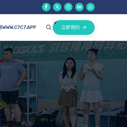
立即预约
WWW.C7C7.APP