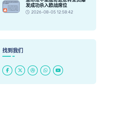
发成功杀入欧战席位
2026-08-05 12:58:42
找到我们