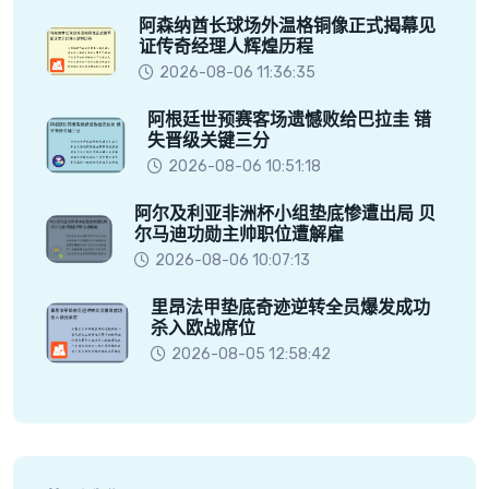
阿森纳酋长球场外温格铜像正式揭幕见
证传奇经理人辉煌历程
2026-08-06 11:36:35
阿根廷世预赛客场遗憾败给巴拉圭 错
失晋级关键三分
2026-08-06 10:51:18
阿尔及利亚非洲杯小组垫底惨遭出局 贝
尔马迪功勋主帅职位遭解雇
2026-08-06 10:07:13
里昂法甲垫底奇迹逆转全员爆发成功
杀入欧战席位
2026-08-05 12:58:42